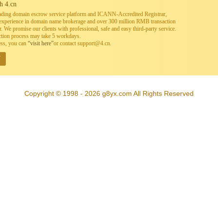
h 4.cn
leading domain escrow service platform and ICANN-Accredited Registrar,
h experience in domain name brokerage and over 300 million RMB transaction
. We promise our clients with professional, safe and easy third-party service.
ction process may take 5 workdays.
ess, you can
“visit here”
or contact support@4.cn.
W
Copyright © 1998 - 2026 g8yx.com All Rights Reserved