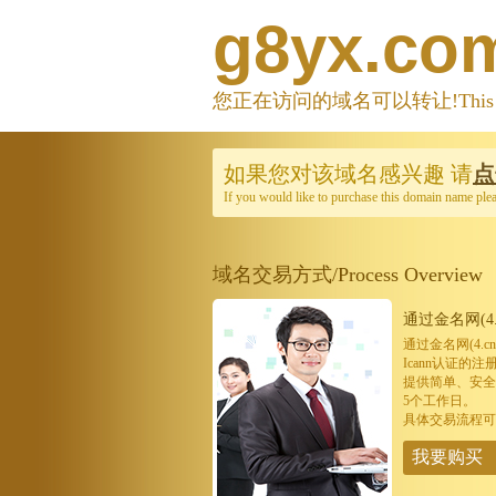
g8yx.co
您正在访问的域名可以转让!This domain
如果您对该域名感兴趣
请
点
If you would like to purchase this domain name ple
域名交易方式/Process Overview
通过金名网(4.
通过金名网(4.
Icann认证
提供简单、安全
5个工作日。
具体交易流程可
我要购买