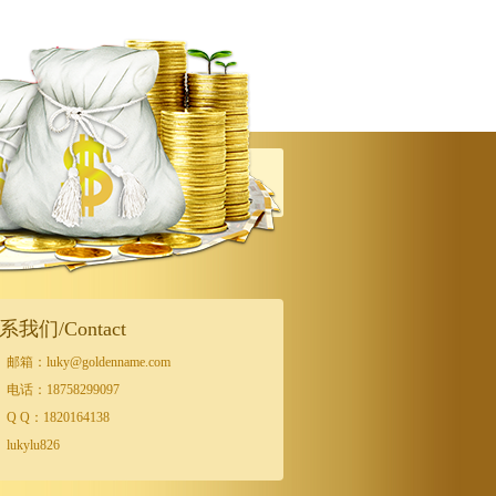
系我们/Contact
邮箱：luky@goldenname.com
电话：18758299097
Q Q：1820164138
lukylu826