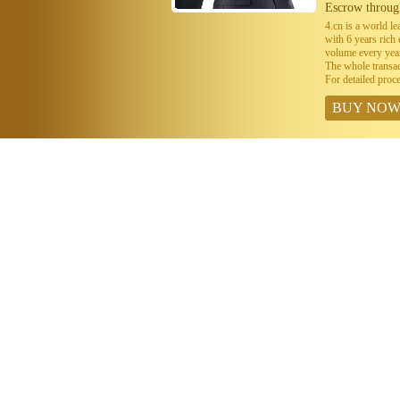
Escrow throug
4.cn is a world 
with 6 years ric
volume every year
The whole transa
For detailed proc
BUY NO